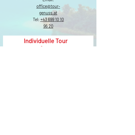
office@tour-
genuss.at
Tel:
+43 699 10 10
96 20
Individuelle Tour
anfragen
Vorname
Nachname
Email
Tour
Schreiben Sie uns...