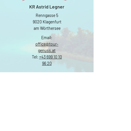
KR Astrid Legner
Renngasse 5
9020 Klagenfurt
am Wörthersee
Email:
office@tour-
genuss.at
Tel:
+43 699 10 10
96 20
Individuelle Tour
anfragen
Vorname
Nachname
Email
Tour