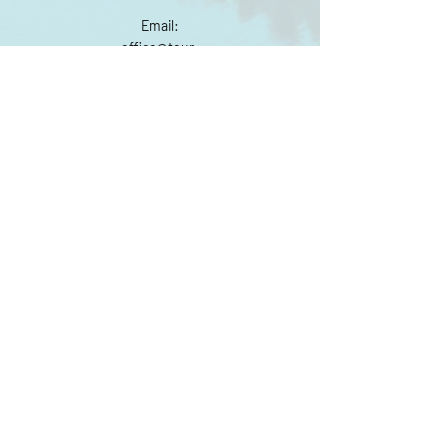
Email:
office@tour-
genuss.at
Tel:
+43 699 10 10
96 20
Individuelle Tour
anfragen
Vorname
Nachname
Email
Tour
Schreiben Sie uns...