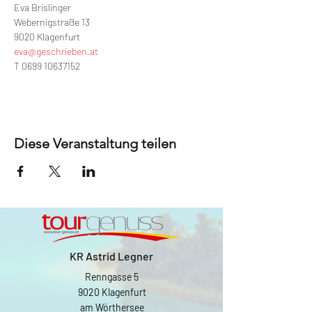
Eva Brislinger
Webernigstraße 13
9020 Klagenfurt
eva@geschrieben.at
T 0699 10637152
Diese Veranstaltung teilen
KR Astrid Legner
Renngasse 5
9020 Klagenfurt
am Wörthersee