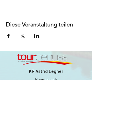
Diese Veranstaltung teilen
KR Astrid Legner
Renngasse 5
9020 Klagenfurt
am Wörthersee
Email:
office@tour-
genuss.at
Tel:
+43 699 10 10
96 20