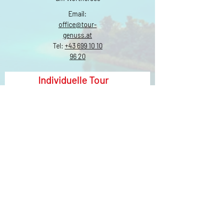
Email:
office@tour-
genuss.at
Tel:
+43 699 10 10
96 20
Individuelle Tour
anfragen
Vorname
Nachname
Email
Tour
Schreiben Sie uns...