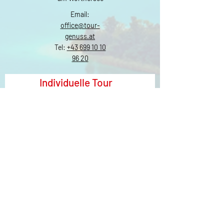
Email:
office@tour-
genuss.at
Tel:
+43 699 10 10
96 20
Individuelle Tour
anfragen
Vorname
Nachname
Email
Tour
Schreiben Sie uns...